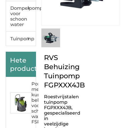
Dompelpomp
voor
schoon
water
Tuinpomp
RVS
Hete
Behuizing
producten
Tuinpomp
FGPXXX4JB
Pomp
met
kunststof
Roestvrijstalen
behuizing
tuinpomp
voor
FGPXXX4JB,
schoon
gespecialiseerd
water
in
FSPXXX33C
veelzijdige