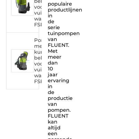
behuizing
populaire
voor
productlijnen
vuil
in
water
de
FSPXXX31DW
serie
tuinpompen
van
Pomp
FLUENT.
met
Met
kunststof
meer
behuizing
dan
voor
10
vuil
jaar
water
ervaring
FSPXXX32DW
in
de
productie
van
pompen.
FLUENT
kan
altijd
een