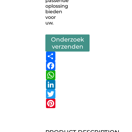
passende
oplossing
bieden
voor
uw.
Onderzoek
verzenden
Share
Facebook
WhatsApp
LinkedIn
Twitter
Pinterest