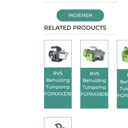
INDIENEN
RELATED PRODUCTS
RVS
RVS
Behuizing
Behuizing
Beh
Tuinpomp
Tuinpomp
Tu
FGPXXX3JB
FGPXXX8JB
FGP