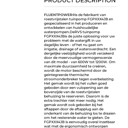
PRODUCT DESCRIPTION
FLUENTPOWER®
is de fabrikant van
roestvrijstalen tuinpomp FGPXXX4JB en
gespecialiseerd in het produceren en
ontwikkelen van huishoudelijke
waterpompen.
De
RVS tuinpomp
FGPXXX4JB
is de juiste oplossing voor uw
probleem met de watergift in uw
dagelijks leven - of het nu gaat om
irrigatie, drainage of wateroverdracht. Een
dergelijke veelzijdigheid wordt verzekerd
door de meervoudige vermogensversie
van dit model - van 600W tot 1200W. Om
maximale duurzaamheid te creëren,
wordt de motor beschermd door de
geïntegreerde thermische
stroomonderbreker tegen overbelasting.
Het gemak wordt bij het vullen goed
geboden door een vulopening aan de
bovenzijde van de roestvrijstalen
behuizing te reserveren. Daarom is de
extra trechter niet meer nodig. Het
gemak wordt ook geboden bij het
aftappen door de aftapplug aan de
onderkant van de behuizing los te draaien
om het resterende water te gieten. De
FGPXXX4JB is eenvoudig overal inzetbaar
wat met de ergonomisch ontworpen