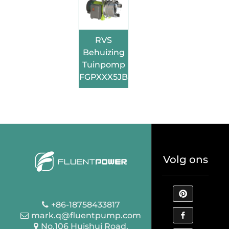
RVS
Behuizing
Tuinpomp
FGPXXX5JB
Volg ons
+86-18758433817
mark.q@fluentpump.com
No.106 Huishui Road,