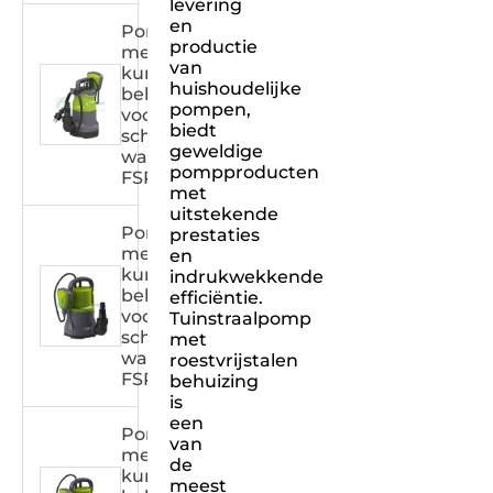
levering
en
Pomp
productie
met
van
kunststof
huishoudelijke
behuizing
pompen,
voor
biedt
schoon
geweldige
water
pompproducten
FSPXXX32C
met
uitstekende
Pomp
prestaties
met
en
kunststof
indrukwekkende
behuizing
efficiëntie.
voor
Tuinstraalpomp
schoon
met
water
roestvrijstalen
FSPXXX31C
behuizing
is
een
Pomp
van
met
de
kunststof
meest