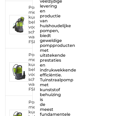
veelzijdige
levering
Pomp
en
met
productie
kunststof
van
behuizing
huishoudelijke
voor
pompen,
schoon
biedt
water
geweldige
FSPXXX32C
pompproducten
met
Pomp
uitstekende
met
prestaties
kunststof
en
behuizing
indrukwekkende
voor
efficiëntie.
schoon
Tuinstraalpomp
water
met
FSPXXX31C
kunststof
behuizing
is
Pomp
de
met
meest
kunststof
fundamentele