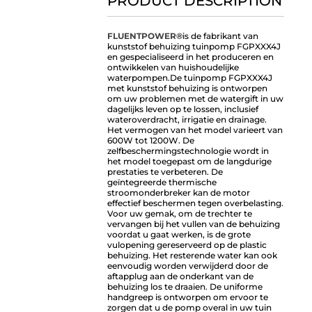
PRODUCT DESCRIPTION
FLUENTPOWER®
is de fabrikant van
kunststof behuizing tuinpomp FGPXXX4J
en gespecialiseerd in het produceren en
ontwikkelen van huishoudelijke
waterpompen.
De tuinpomp FGPXXX4J
met kunststof behuizing is ontworpen
om uw problemen met de watergift in uw
dagelijks leven op te lossen, inclusief
wateroverdracht, irrigatie en drainage.
Het vermogen van het model varieert van
600W tot 1200W. De
zelfbeschermingstechnologie wordt in
het model toegepast om de langdurige
prestaties te verbeteren. De
geïntegreerde thermische
stroomonderbreker kan de motor
effectief beschermen tegen overbelasting.
Voor uw gemak, om de trechter te
vervangen bij het vullen van de behuizing
voordat u gaat werken, is de grote
vulopening gereserveerd op de plastic
behuizing. Het resterende water kan ook
eenvoudig worden verwijderd door de
aftapplug aan de onderkant van de
behuizing los te draaien. De uniforme
handgreep is ontworpen om ervoor te
zorgen dat u de pomp overal in uw tuin