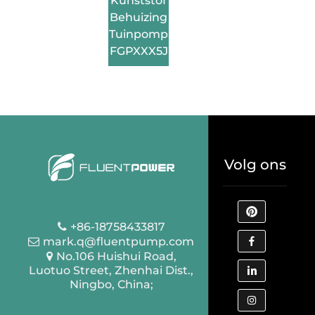
Kunststof
Behuizing
Tuinpomp
FGPXXX5J
Volg ons
+86-18758433817
mark.q@fluentpump.com
No.106 Huishui Road,
Luotuo Street, Zhenhai Dist.,
Ningbo, China;