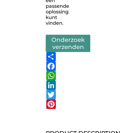
een
passende
oplossing
kunt
vinden.
Onderzoek
verzenden
Share
Facebook
WhatsApp
LinkedIn
Twitter
Pinterest