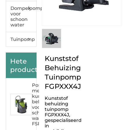
Dompelpomp
voor
schoon
water
Tuinpomp
Kunststof
Hete
Behuizing
producten
Tuinpomp
FGPXXX4J
Pomp
met
kunststof
Kunststof
behuizing
behuizing
voor
tuinpomp
schoon
FGPXXX4J,
water
gespecialiseerd
FSPXXX33C
in