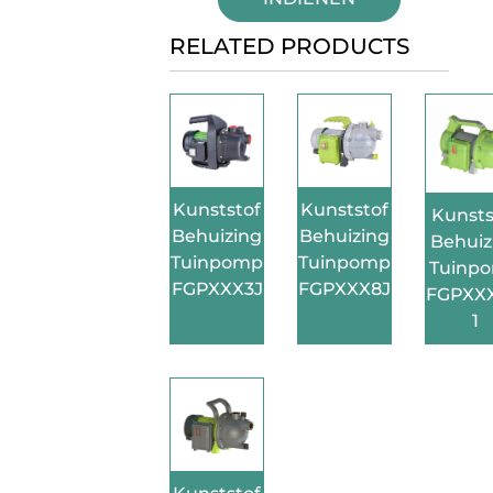
RELATED PRODUCTS
Kunststof
Kunststof
Kunsts
Behuizing
Behuizing
Behuiz
Tuinpomp
Tuinpomp
Tuinp
FGPXXX3J
FGPXXX8J
FGPXXX
1