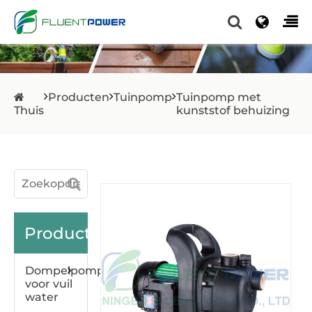
Producten
Tuinpomp
Tuinpomp met
Thuis
kunststof behuizing
Producten
Dompelpomp
voor vuil
water