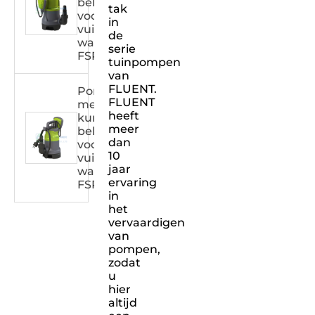
behuizing
tak
voor
in
vuil
de
water
serie
FSPXXX31DW
tuinpompen
van
FLUENT.
Pomp
FLUENT
met
heeft
kunststof
meer
behuizing
dan
voor
10
vuil
jaar
water
ervaring
FSPXXX32DW
in
het
vervaardigen
van
pompen,
zodat
u
hier
altijd